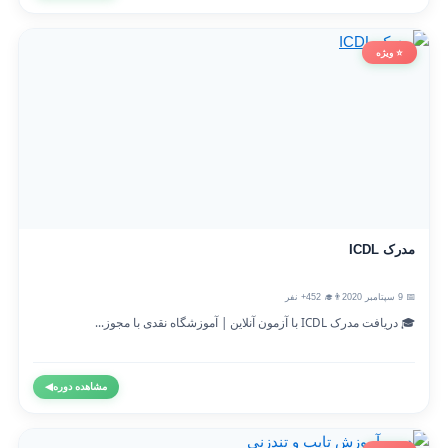
⭐ ویژه
مدرک ICDL
📅 9 سپتامبر 2020
👨‍🎓 452+ نفر
🎓 دریافت مدرک ICDL با آزمون آنلاین | آموزشگاه نقدی با مجوز...
مشاهده دوره
◀