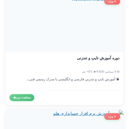
⭐ ویژه
دوره آموزش تایپ و تندزنی
📅 9 سپتامبر 2020
👨‍🎓 472+ نفر
🧠 آموزش تایپ و تندزنی فارسی و انگلیسی با مدرک رسمی فنی...
مشاهده دوره
◀
⭐ ویژه