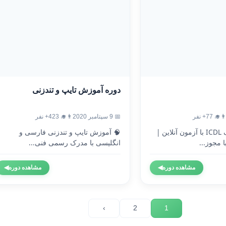
دوره آموزش تایپ و تندزنی
‍🎓 77+ نفر
📅 9 سپتامبر 2020
👨‍🎓 423+ نفر
🎓 دریافت مدرک ICDL با آزمون آنلاین |
🧠 آموزش تایپ و تندزنی فارسی و
 مجوز...
انگلیسی با مدرک رسمی فنی...
مشاهده دوره
◀
مشاهده دوره
◀
›
2
1