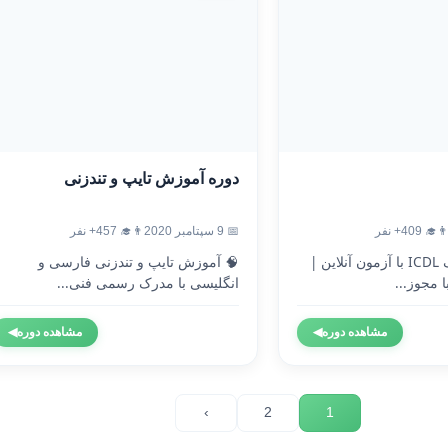
دوره آموزش تایپ و تندزنی
‍🎓 409+ نفر
📅 9 سپتامبر 2020
👨‍🎓 457+ نفر
🎓 دریافت مدرک ICDL با آزمون آنلاین |
🧠 آموزش تایپ و تندزنی فارسی و
 مجوز...
انگلیسی با مدرک رسمی فنی...
مشاهده دوره
◀
مشاهده دوره
◀
›
2
1