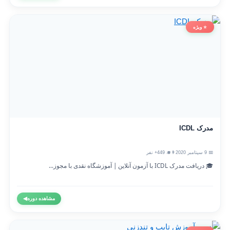
⭐ ویژه
مدرک ICDL
📅 9 سپتامبر 2020
👨‍🎓 449+ نفر
🎓 دریافت مدرک ICDL با آزمون آنلاین | آموزشگاه نقدی با مجوز...
مشاهده دوره
◀