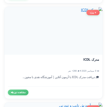
⭐ ویژه
مدرک ICDL
📅 9 سپتامبر 2020
👨‍🎓 288+ نفر
🎓 دریافت مدرک ICDL با آزمون آنلاین | آموزشگاه نقدی با مجوز...
مشاهده دوره
◀