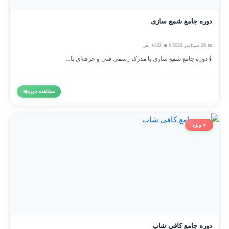
دوره جامع شمع سازی
📅 26 سپتامبر 2023
👨‍🎓 132+ نفر
🕯️ دوره جامع شمع سازی با مدرک رسمی فنی و حرفه‌ای با...
مشاهده دوره
◀
⭐ ویژه
دوره جامع کافی شاپ