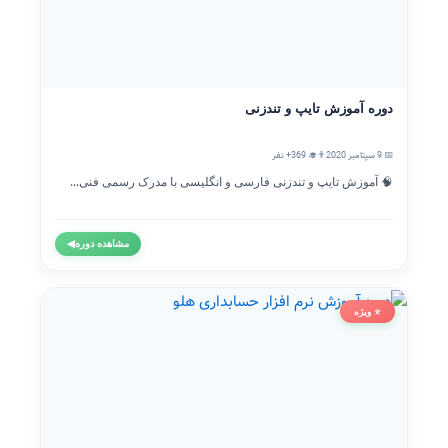
دوره آموزش تایپ و تندزنی
📅 9 سپتامبر 2020
👨‍🎓 369+ نفر
🧠 آموزش تایپ و تندزنی فارسی و انگلیسی با مدرک رسمی فنی...
مشاهده دوره
◀
⭐ ویژه