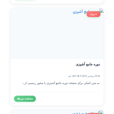
⭐ ویژه
دوره جامع آشپزی
📅 25 سپتامبر 2023
👨‍🎓 437+ نفر
🍳 متن اصلی برای صفحه دوره جامع آشپزی با مجوز رسمی از...
مشاهده دوره
◀