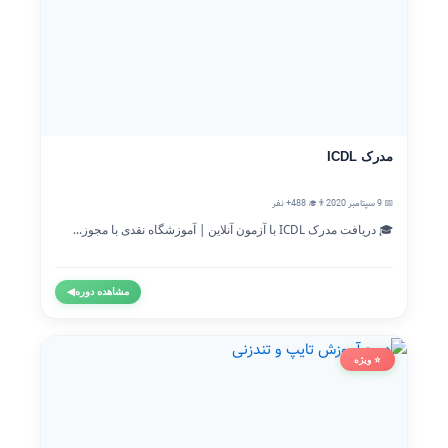
مدرک ICDL
📅 9 سپتامبر 2020
👨‍🎓 488+ نفر
🎓 دریافت مدرک ICDL با آزمون آنلاین | آموزشگاه نقدی با مجوز...
مشاهده دوره
◀
⭐ ویژه