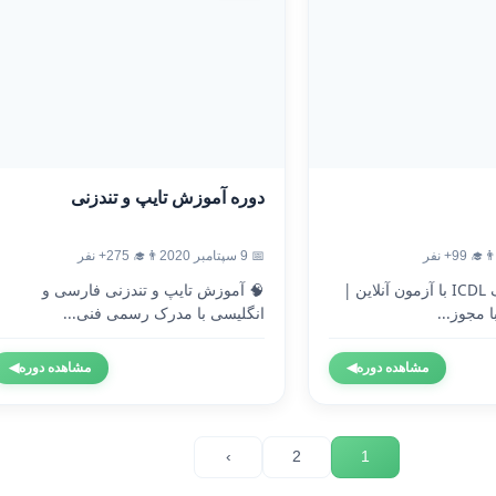
دوره آموزش تایپ و تندزنی
‍🎓 99+ نفر
📅 9 سپتامبر 2020
👨‍🎓 275+ نفر
🎓 دریافت مدرک ICDL با آزمون آنلاین |
🧠 آموزش تایپ و تندزنی فارسی و
 مجوز...
انگلیسی با مدرک رسمی فنی...
مشاهده دوره
◀
مشاهده دوره
◀
›
2
1