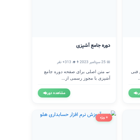
دوره جامع آشپزی
📅 25 سپتامبر 2023
👨‍🎓 313+ نفر
 فنی
🍳 متن اصلی برای صفحه دوره جامع
آشپزی با مجوز رسمی از...
ره
◀
مشاهده دوره
◀
⭐ ویژه