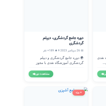
دوره جامع گردشگری، دیپلم
گردشگری
📅 26 سپتامبر 2023
👨‍🎓 189+ نفر
موزشگاه نقدی
🌍 دوره جامع گردشگری و دیپلم
..
گردشگری آموزشگاه نقدی با مجوز
رسمی...
ره
◀
مشاهده دوره
◀
⭐ ویژه