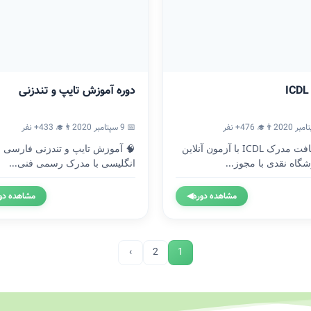
دوره آموزش تایپ و تندزنی
👨‍🎓 476+ نفر
📅 9 سپتامبر 2020
👨‍🎓 433+ نفر
🎓 دریافت مدرک ICDL با آزمون آنلاین
🧠 آموزش تایپ و تندزنی فارسی و
گاه نقدی با مجوز...
انگلیسی با مدرک رسمی فنی...
مشاهده دوره
◀
مشاهده دو
›
2
1