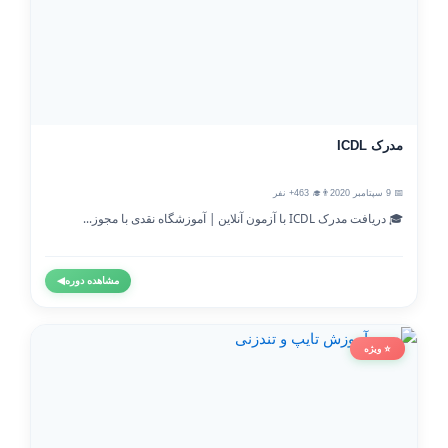
مدرک ICDL
📅 9 سپتامبر 2020
👨‍🎓 463+ نفر
🎓 دریافت مدرک ICDL با آزمون آنلاین | آموزشگاه نقدی با مجوز...
مشاهده دوره
◀
⭐ ویژه