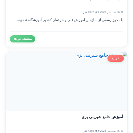
📅 26 سپتامبر 2023
👨‍🎓 392+ نفر
با مجوز رسمی از سازمان آموزش فنی و حرفه‌ای کشور آموزشگاه نقدی...
مشاهده دوره
◀
⭐ ویژه
آموزش جامع شیرینی پزی
📅 25 سپتامبر 2023
👨‍🎓 368+ نفر