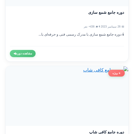
دوره جامع شمع سازی
📅 26 سپتامبر 2023
👨‍🎓 436+ نفر
🕯️ دوره جامع شمع سازی با مدرک رسمی فنی و حرفه‌ای با...
مشاهده دوره
◀
⭐ ویژه
دوره جامع کافی شاپ