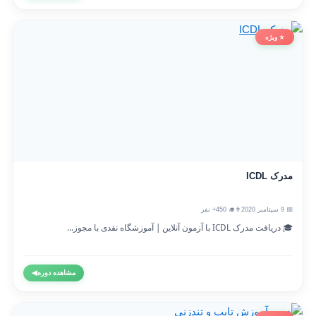
⭐ ویژه
مدرک ICDL
📅 9 سپتامبر 2020
👨‍🎓 450+ نفر
🎓 دریافت مدرک ICDL با آزمون آنلاین | آموزشگاه نقدی با مجوز...
مشاهده دوره
◀