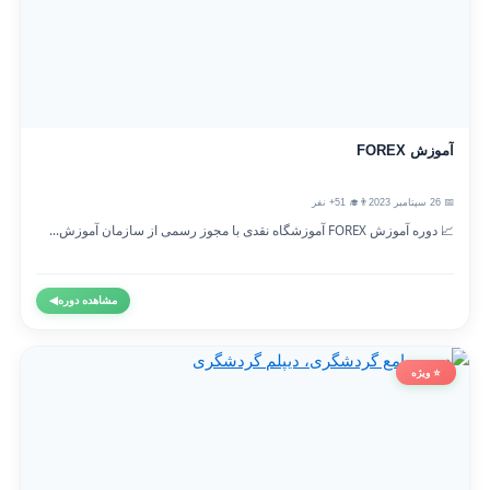
آموزش FOREX
📅 26 سپتامبر 2023
👨‍🎓 51+ نفر
📈 دوره آموزش FOREX آموزشگاه نقدی با مجوز رسمی از سازمان آموزش...
مشاهده دوره
◀
⭐ ویژه