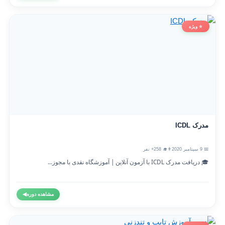
⭐ ویژه
مدرک ICDL
📅 9 سپتامبر 2020
👨‍🎓 258+ نفر
🎓 دریافت مدرک ICDL با آزمون آنلاین | آموزشگاه نقدی با مجوز...
مشاهده دوره
◀