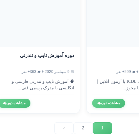
دوره آموزش تایپ و تندزنی
‍🎓 299+ نفر
📅 9 سپتامبر 2020
👨‍🎓 363+ نفر
🎓 دریافت مدرک ICDL با آزمون آنلاین |
🧠 آموزش تایپ و تندزنی فارسی و
 مجوز...
انگلیسی با مدرک رسمی فنی...
مشاهده دوره
◀
مشاهده دوره
◀
›
2
1