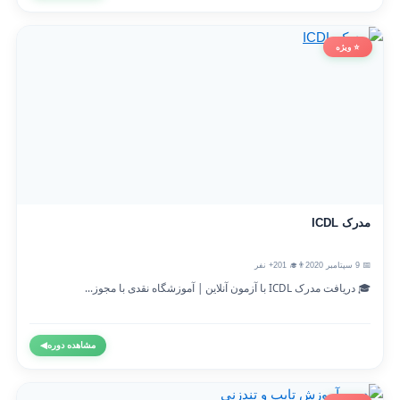
⭐ ویژه
مدرک ICDL
📅 9 سپتامبر 2020
👨‍🎓 201+ نفر
🎓 دریافت مدرک ICDL با آزمون آنلاین | آموزشگاه نقدی با مجوز...
مشاهده دوره
◀