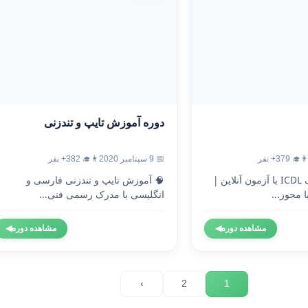
دوره آموزش تایپ و تندزنی
‍🎓 379+ نفر
📅 9 سپتامبر 2020
👨‍🎓 382+ نفر
🎓 دریافت مدرک ICDL با آزمون آنلاین |
🧠 آموزش تایپ و تندزنی فارسی و
 مجوز...
انگلیسی با مدرک رسمی فنی...
مشاهده دوره
◀
مشاهده دوره
◀
›
2
1