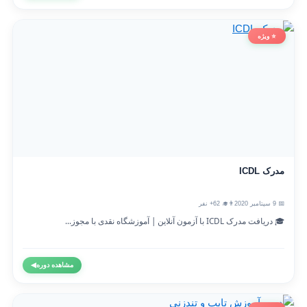
⭐ ویژه
مدرک ICDL
📅 9 سپتامبر 2020
👨‍🎓 62+ نفر
🎓 دریافت مدرک ICDL با آزمون آنلاین | آموزشگاه نقدی با مجوز...
مشاهده دوره
◀