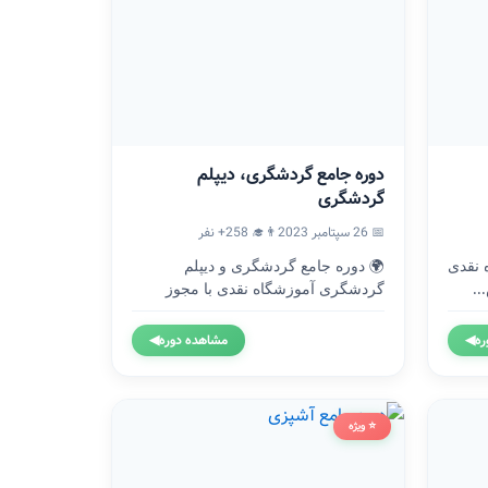
دوره جامع گردشگری، دیپلم
گردشگری
📅 26 سپتامبر 2023
👨‍🎓 258+ نفر
موزشگاه نقدی
🌍 دوره جامع گردشگری و دیپلم
..
گردشگری آموزشگاه نقدی با مجوز
رسمی...
ره
◀
مشاهده دوره
◀
⭐ ویژه