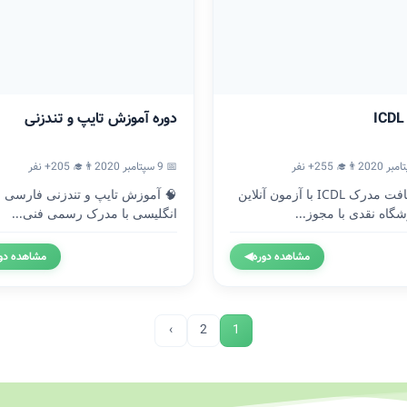
دوره آموزش تایپ و تندزنی
👨‍🎓 255+ نفر
📅 9 سپتامبر 2020
👨‍🎓 205+ نفر
🎓 دریافت مدرک ICDL با آزمون آنلاین
🧠 آموزش تایپ و تندزنی فارسی و
گاه نقدی با مجوز...
انگلیسی با مدرک رسمی فنی...
مشاهده دوره
◀
مشاهده دو
›
2
1