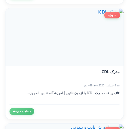
⭐ ویژه
مدرک ICDL
📅 9 سپتامبر 2020
👨‍🎓 88+ نفر
🎓 دریافت مدرک ICDL با آزمون آنلاین | آموزشگاه نقدی با مجوز...
مشاهده دوره
◀