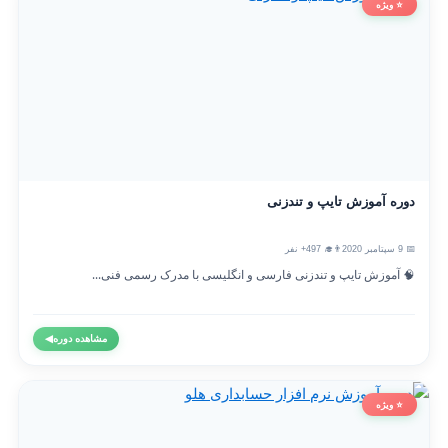
⭐ ویژه
دوره آموزش تایپ و تندزنی
📅 9 سپتامبر 2020
👨‍🎓 497+ نفر
🧠 آموزش تایپ و تندزنی فارسی و انگلیسی با مدرک رسمی فنی...
مشاهده دوره
◀
⭐ ویژه