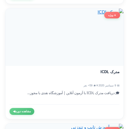
⭐ ویژه
مدرک ICDL
📅 9 سپتامبر 2020
👨‍🎓 59+ نفر
🎓 دریافت مدرک ICDL با آزمون آنلاین | آموزشگاه نقدی با مجوز...
مشاهده دوره
◀