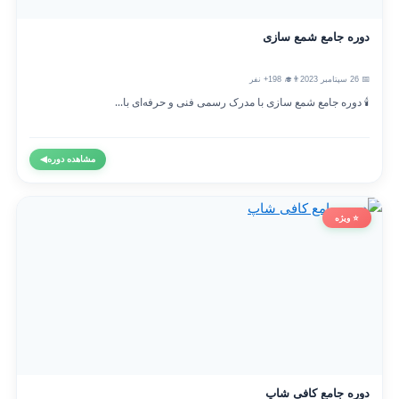
دوره جامع شمع سازی
📅 26 سپتامبر 2023
👨‍🎓 198+ نفر
🕯️ دوره جامع شمع سازی با مدرک رسمی فنی و حرفه‌ای با...
مشاهده دوره
◀
⭐ ویژه
دوره جامع کافی شاپ