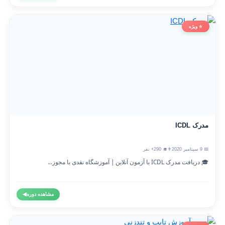
⭐ ویژه
مدرک ICDL
📅 9 سپتامبر 2020
👨‍🎓 290+ نفر
🎓 دریافت مدرک ICDL با آزمون آنلاین | آموزشگاه نقدی با مجوز...
مشاهده دوره
◀