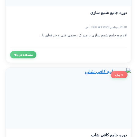
دوره جامع شمع سازی
📅 26 سپتامبر 2023
👨‍🎓 359+ نفر
🕯️ دوره جامع شمع سازی با مدرک رسمی فنی و حرفه‌ای با...
مشاهده دوره
◀
⭐ ویژه
دوره جامع کافی شاپ