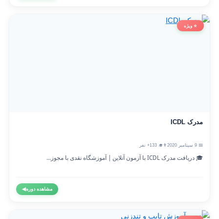
⭐ ویژه
مدرک ICDL
📅 9 سپتامبر 2020
👨‍🎓 133+ نفر
🎓 دریافت مدرک ICDL با آزمون آنلاین | آموزشگاه نقدی با مجوز...
مشاهده دوره
◀