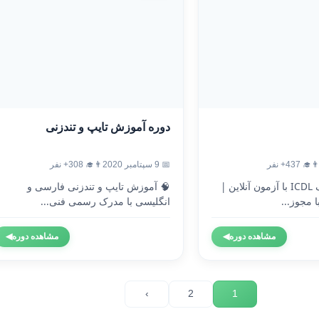
دوره آموزش تایپ و تندزنی
‍🎓 437+ نفر
📅 9 سپتامبر 2020
👨‍🎓 308+ نفر
🎓 دریافت مدرک ICDL با آزمون آنلاین |
🧠 آموزش تایپ و تندزنی فارسی و
 مجوز...
انگلیسی با مدرک رسمی فنی...
مشاهده دوره
◀
مشاهده دوره
◀
›
2
1