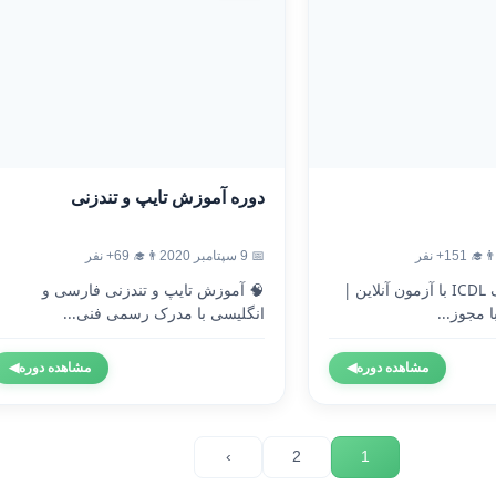
دوره آموزش تایپ و تندزنی
‍🎓 151+ نفر
📅 9 سپتامبر 2020
👨‍🎓 69+ نفر
🎓 دریافت مدرک ICDL با آزمون آنلاین |
🧠 آموزش تایپ و تندزنی فارسی و
 مجوز...
انگلیسی با مدرک رسمی فنی...
مشاهده دوره
◀
مشاهده دوره
◀
›
2
1