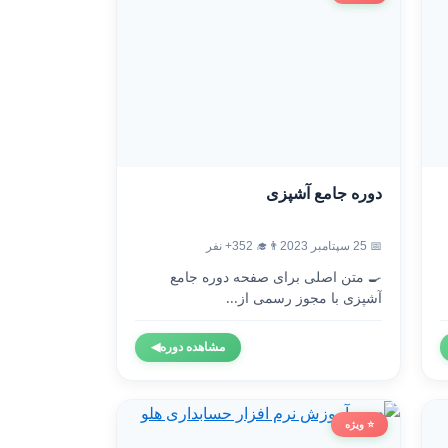
دوره جامع آشپزی
📅 25 سپتامبر 2023
👨‍🎓 352+ نفر
🍳 متن اصلی برای صفحه دوره جامع
آشپزی با مجوز رسمی از...
مشاهده دوره
◀
⭐ ویژه