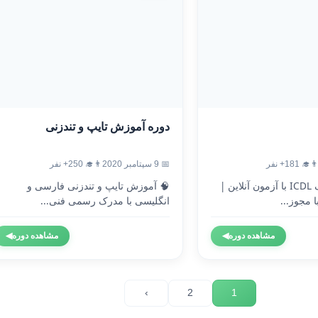
دوره آموزش تایپ و تندزنی
‍🎓 181+ نفر
📅 9 سپتامبر 2020
👨‍🎓 250+ نفر
🎓 دریافت مدرک ICDL با آزمون آنلاین |
🧠 آموزش تایپ و تندزنی فارسی و
 مجوز...
انگلیسی با مدرک رسمی فنی...
مشاهده دوره
◀
مشاهده دوره
◀
›
2
1