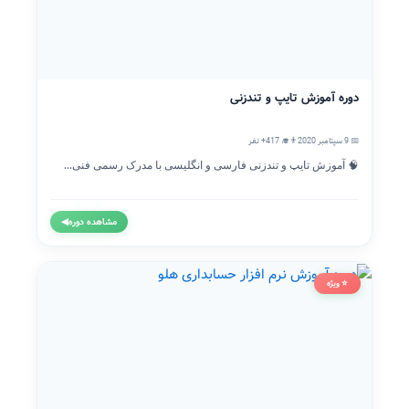
دوره آموزش تایپ و تندزنی
📅 9 سپتامبر 2020
👨‍🎓 417+ نفر
🧠 آموزش تایپ و تندزنی فارسی و انگلیسی با مدرک رسمی فنی...
مشاهده دوره
◀
⭐ ویژه