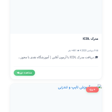
مدرک ICDL
📅 9 سپتامبر 2020
👨‍🎓 461+ نفر
🎓 دریافت مدرک ICDL با آزمون آنلاین | آموزشگاه نقدی با مجوز...
مشاهده دوره
◀
⭐ ویژه