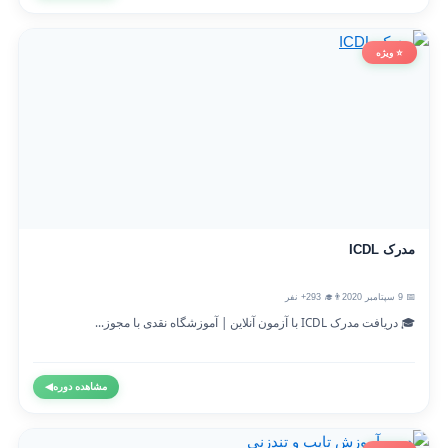
⭐ ویژه
مدرک ICDL
📅 9 سپتامبر 2020
👨‍🎓 293+ نفر
🎓 دریافت مدرک ICDL با آزمون آنلاین | آموزشگاه نقدی با مجوز...
مشاهده دوره
◀