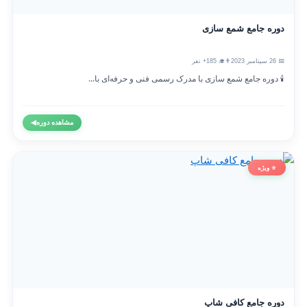
دوره جامع شمع سازی
📅 26 سپتامبر 2023
👨‍🎓 185+ نفر
🕯️ دوره جامع شمع سازی با مدرک رسمی فنی و حرفه‌ای با...
مشاهده دوره
◀
⭐ ویژه
دوره جامع کافی شاپ