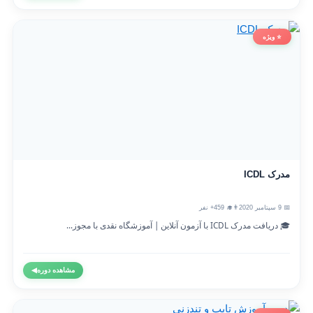
⭐ ویژه
مدرک ICDL
📅 9 سپتامبر 2020
👨‍🎓 459+ نفر
🎓 دریافت مدرک ICDL با آزمون آنلاین | آموزشگاه نقدی با مجوز...
مشاهده دوره
◀