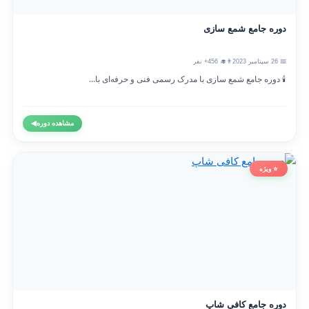
دوره جامع شمع سازی
📅 26 سپتامبر 2023
👨‍🎓 456+ نفر
🕯️ دوره جامع شمع سازی با مدرک رسمی فنی و حرفه‌ای با...
مشاهده دوره
◀
⭐ ویژه
دوره جامع کافی شاپ