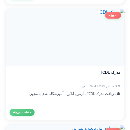
⭐ ویژه
مدرک ICDL
📅 9 سپتامبر 2020
👨‍🎓 399+ نفر
🎓 دریافت مدرک ICDL با آزمون آنلاین | آموزشگاه نقدی با مجوز...
مشاهده دوره
◀