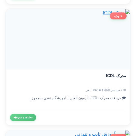
⭐ ویژه
مدرک ICDL
📅 9 سپتامبر 2020
👨‍🎓 492+ نفر
🎓 دریافت مدرک ICDL با آزمون آنلاین | آموزشگاه نقدی با مجوز...
مشاهده دوره
◀