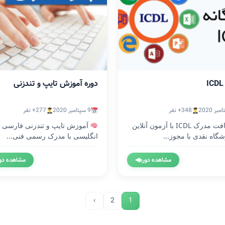
دوره آموزش تایپ و تندزنی
348+ نفر
9 سپتامبر 2020
277+ نفر
دریافت مدرک ICDL با آزمون آنلاین
آموزش تایپ و تندزنی فارسی 
گاه نقدی با مجوز...
انگلیسی با مدرک رسمی فنی...
مشاهده دوره
◀
مشاهده دو
›
2
1