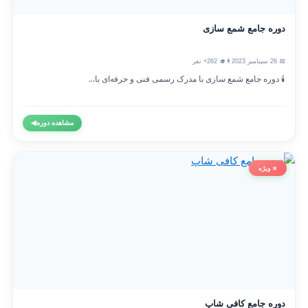
دوره جامع شمع سازی
📅 26 سپتامبر 2023
👨‍🎓 262+ نفر
🕯️ دوره جامع شمع سازی با مدرک رسمی فنی و حرفه‌ای با...
مشاهده دوره
◀
⭐ ویژه
دوره جامع کافی شاپ