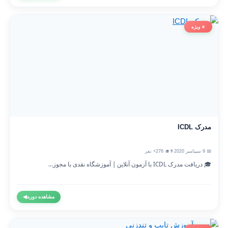
⭐ ویژه
مدرک ICDL
📅 9 سپتامبر 2020
👨‍🎓 276+ نفر
🎓 دریافت مدرک ICDL با آزمون آنلاین | آموزشگاه نقدی با مجوز...
مشاهده دوره
◀