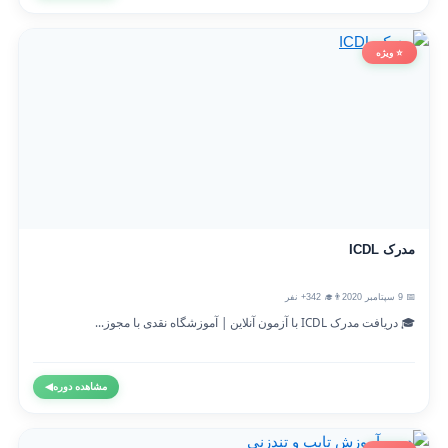
⭐ ویژه
مدرک ICDL
📅 9 سپتامبر 2020
👨‍🎓 342+ نفر
🎓 دریافت مدرک ICDL با آزمون آنلاین | آموزشگاه نقدی با مجوز...
مشاهده دوره
◀