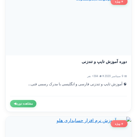
⭐ ویژه
دوره آموزش تایپ و تندزنی
📅 9 سپتامبر 2020
👨‍🎓 394+ نفر
🧠 آموزش تایپ و تندزنی فارسی و انگلیسی با مدرک رسمی فنی...
مشاهده دوره
◀
⭐ ویژه