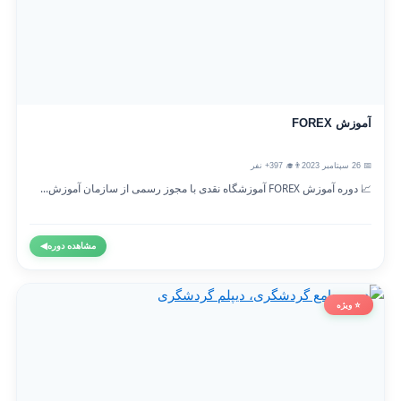
آموزش FOREX
📅 26 سپتامبر 2023
👨‍🎓 397+ نفر
📈 دوره آموزش FOREX آموزشگاه نقدی با مجوز رسمی از سازمان آموزش...
مشاهده دوره
◀
⭐ ویژه