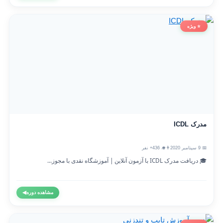
⭐ ویژه
مدرک ICDL
📅 9 سپتامبر 2020
👨‍🎓 436+ نفر
🎓 دریافت مدرک ICDL با آزمون آنلاین | آموزشگاه نقدی با مجوز...
مشاهده دوره
◀