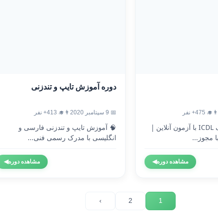
دوره آموزش تایپ و تندزنی
‍🎓 475+ نفر
📅 9 سپتامبر 2020
👨‍🎓 413+ نفر
🎓 دریافت مدرک ICDL با آزمون آنلاین |
🧠 آموزش تایپ و تندزنی فارسی و
 مجوز...
انگلیسی با مدرک رسمی فنی...
مشاهده دوره
◀
مشاهده دوره
◀
›
2
1