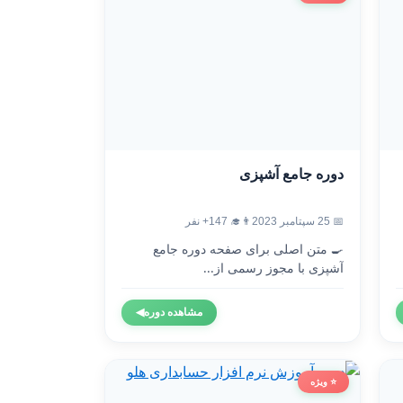
دوره جامع آشپزی
📅 25 سپتامبر 2023
👨‍🎓 147+ نفر
🍳 متن اصلی برای صفحه دوره جامع
آشپزی با مجوز رسمی از...
مشاهده دوره
◀
⭐ ویژه