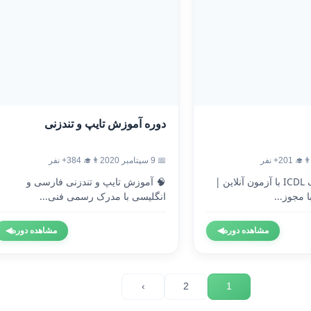
دوره آموزش تایپ و تندزنی
‍🎓 201+ نفر
📅 9 سپتامبر 2020
👨‍🎓 384+ نفر
🎓 دریافت مدرک ICDL با آزمون آنلاین |
🧠 آموزش تایپ و تندزنی فارسی و
 مجوز...
انگلیسی با مدرک رسمی فنی...
مشاهده دوره
◀
مشاهده دوره
◀
›
2
1