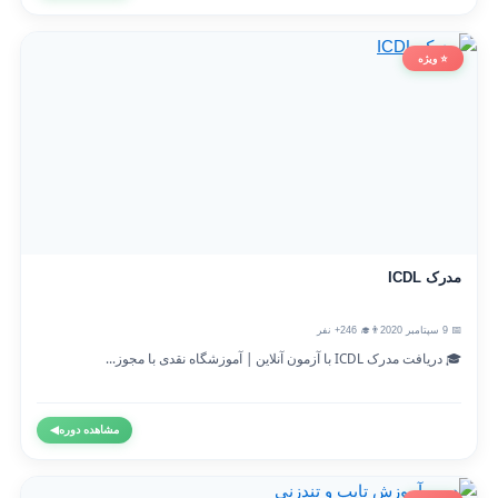
⭐ ویژه
مدرک ICDL
📅 9 سپتامبر 2020
👨‍🎓 246+ نفر
🎓 دریافت مدرک ICDL با آزمون آنلاین | آموزشگاه نقدی با مجوز...
مشاهده دوره
◀