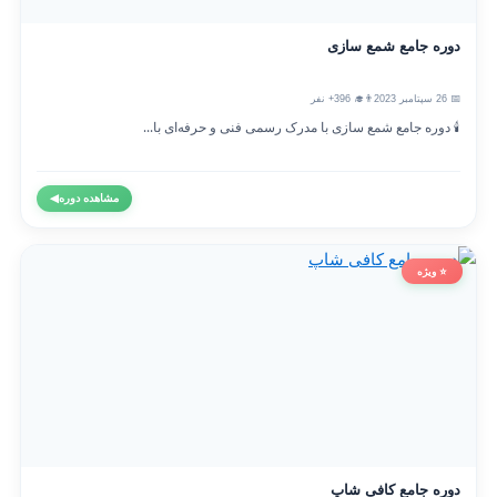
دوره جامع شمع سازی
📅 26 سپتامبر 2023
👨‍🎓 396+ نفر
🕯️ دوره جامع شمع سازی با مدرک رسمی فنی و حرفه‌ای با...
مشاهده دوره
◀
⭐ ویژه
دوره جامع کافی شاپ