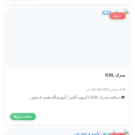
⭐ ویژه
مدرک ICDL
📅 9 سپتامبر 2020
👨‍🎓 214+ نفر
🎓 دریافت مدرک ICDL با آزمون آنلاین | آموزشگاه نقدی با مجوز...
مشاهده دوره
◀