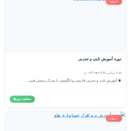
⭐ ویژه
دوره آموزش تایپ و تندزنی
📅 9 سپتامبر 2020
👨‍🎓 453+ نفر
🧠 آموزش تایپ و تندزنی فارسی و انگلیسی با مدرک رسمی فنی...
مشاهده دوره
◀
⭐ ویژه