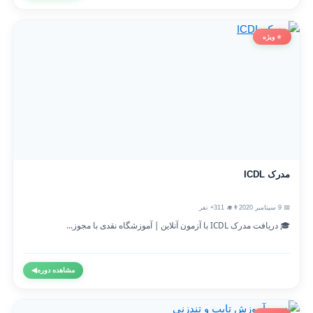
⭐ ویژه
مدرک ICDL
📅 9 سپتامبر 2020
👨‍🎓 311+ نفر
🎓 دریافت مدرک ICDL با آزمون آنلاین | آموزشگاه نقدی با مجوز...
مشاهده دوره
◀