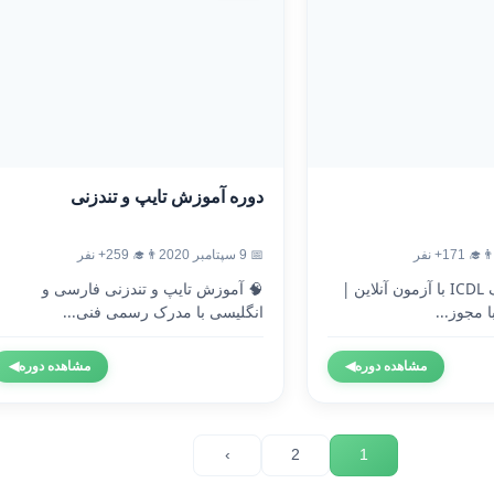
دوره آموزش تایپ و تندزنی
‍🎓 171+ نفر
📅 9 سپتامبر 2020
👨‍🎓 259+ نفر
🎓 دریافت مدرک ICDL با آزمون آنلاین |
🧠 آموزش تایپ و تندزنی فارسی و
 مجوز...
انگلیسی با مدرک رسمی فنی...
مشاهده دوره
◀
مشاهده دوره
◀
›
2
1