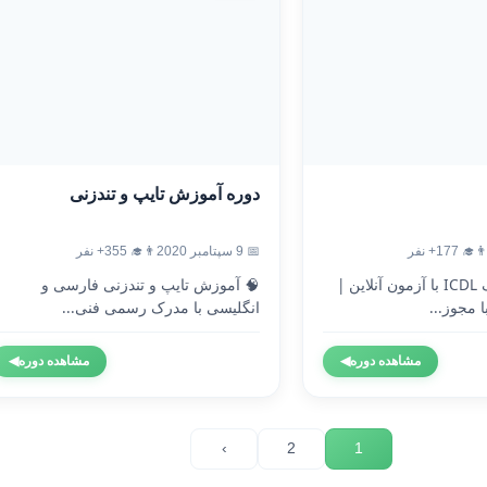
دوره آموزش تایپ و تندزنی
‍🎓 177+ نفر
📅 9 سپتامبر 2020
👨‍🎓 355+ نفر
🎓 دریافت مدرک ICDL با آزمون آنلاین |
🧠 آموزش تایپ و تندزنی فارسی و
 مجوز...
انگلیسی با مدرک رسمی فنی...
مشاهده دوره
◀
مشاهده دوره
◀
›
2
1