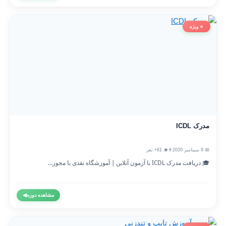
⭐ ویژه
مدرک ICDL
📅 9 سپتامبر 2020
👨‍🎓 81+ نفر
🎓 دریافت مدرک ICDL با آزمون آنلاین | آموزشگاه نقدی با مجوز...
مشاهده دوره
◀