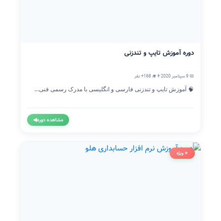
دوره آموزش تایپ و تندزنی
📅 9 سپتامبر 2020
👨‍🎓 168+ نفر
🧠 آموزش تایپ و تندزنی فارسی و انگلیسی با مدرک رسمی فنی...
مشاهده دوره
◀
⭐ ویژه