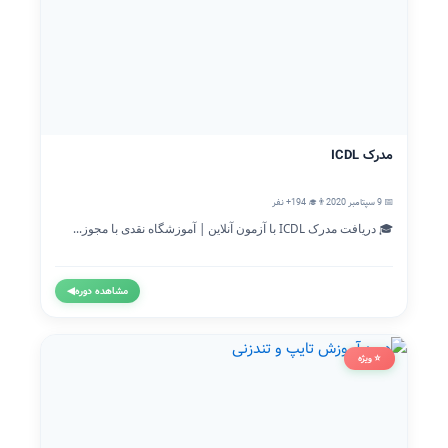
مدرک ICDL
📅 9 سپتامبر 2020
👨‍🎓 194+ نفر
🎓 دریافت مدرک ICDL با آزمون آنلاین | آموزشگاه نقدی با مجوز...
مشاهده دوره
◀
⭐ ویژه