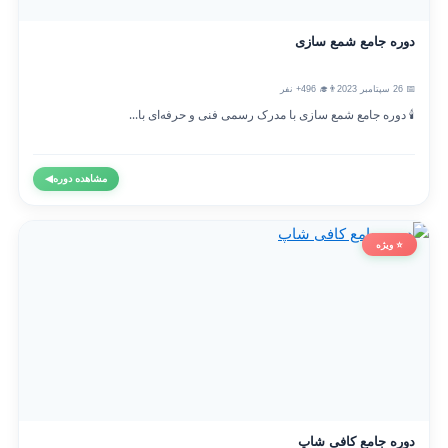
دوره جامع شمع سازی
📅 26 سپتامبر 2023
👨‍🎓 496+ نفر
🕯️ دوره جامع شمع سازی با مدرک رسمی فنی و حرفه‌ای با...
مشاهده دوره
◀
⭐ ویژه
دوره جامع کافی شاپ