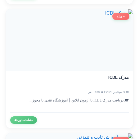
⭐ ویژه
مدرک ICDL
📅 9 سپتامبر 2020
👨‍🎓 138+ نفر
🎓 دریافت مدرک ICDL با آزمون آنلاین | آموزشگاه نقدی با مجوز...
مشاهده دوره
◀