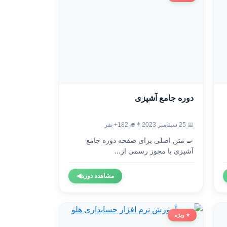
دوره جامع آشپزی
📅 25 سپتامبر 2023
👨‍🎓 182+ نفر
🍳 متن اصلی برای صفحه دوره جامع
آشپزی با مجوز رسمی از...
مشاهده دوره
◀
⭐ ویژه