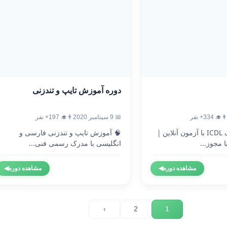
دوره آموزش تایپ و تندزنی
‍🎓 334+ نفر
📅 9 سپتامبر 2020
👨‍🎓 197+ نفر
🎓 دریافت مدرک ICDL با آزمون آنلاین |
🧠 آموزش تایپ و تندزنی فارسی و
 مجوز...
انگلیسی با مدرک رسمی فنی...
مشاهده دوره
◀
مشاهده دوره
◀
›
2
1