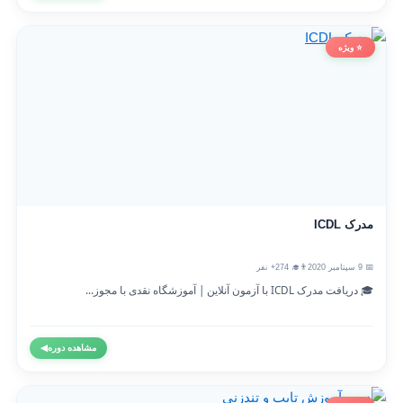
⭐ ویژه
مدرک ICDL
📅 9 سپتامبر 2020
👨‍🎓 274+ نفر
🎓 دریافت مدرک ICDL با آزمون آنلاین | آموزشگاه نقدی با مجوز...
مشاهده دوره
◀