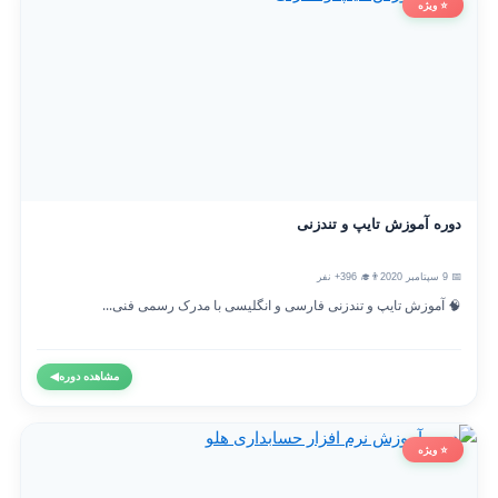
⭐ ویژه
دوره آموزش تایپ و تندزنی
📅 9 سپتامبر 2020
👨‍🎓 396+ نفر
🧠 آموزش تایپ و تندزنی فارسی و انگلیسی با مدرک رسمی فنی...
مشاهده دوره
◀
⭐ ویژه