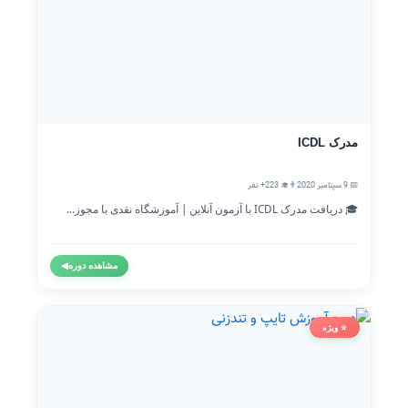
مدرک ICDL
📅 9 سپتامبر 2020
👨‍🎓 223+ نفر
🎓 دریافت مدرک ICDL با آزمون آنلاین | آموزشگاه نقدی با مجوز...
مشاهده دوره
◀
⭐ ویژه