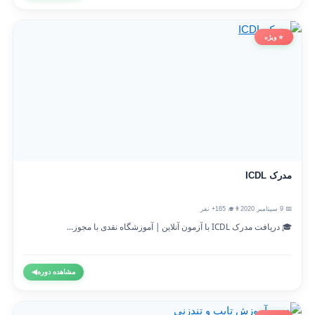
⭐ ویژه
مدرک ICDL
📅 9 سپتامبر 2020
👨‍🎓 165+ نفر
🎓 دریافت مدرک ICDL با آزمون آنلاین | آموزشگاه نقدی با مجوز...
مشاهده دوره
◀