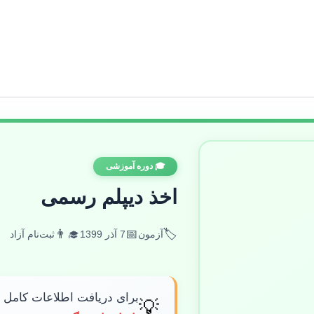
🎓 دوره آموزشی
اخذ دیپلم رسمی
👨‍🎓
📅
🏷️
آزمون
7 آذر 1399
ثبت‌نام آزاد
برای دریافت اطلاعات کامل 
💡