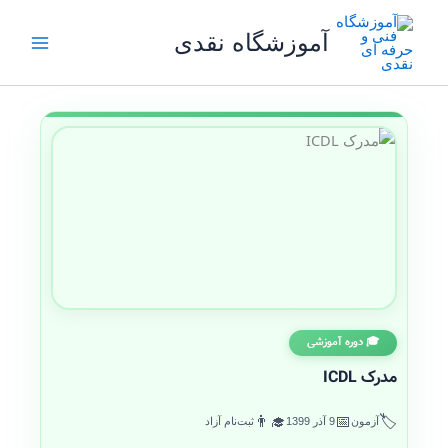
رش
ه
آموزشگاه نقدی
حتوا
🎓 دوره آموزشی
مدرک ICDL
👨‍🎓
📅
🏷️
آزمون
9 آذر 1399
ثبت‌نام آزاد