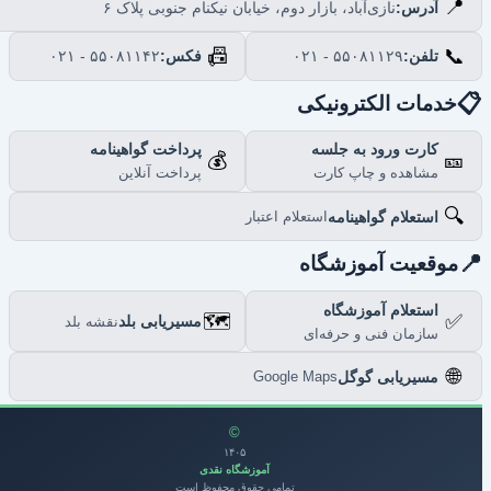
📍
نازی‌آباد، بازار دوم، خیابان نیکنام جنوبی پلاک ۶
آدرس:
📠
📞
۰۲۱ - ۵۵۰۸۱۱۴۲
فکس:
۰۲۱ - ۵۵۰۸۱۱۲۹
تلفن:

خدمات الکترونیکی
پرداخت گواهینامه
کارت ورود به جلسه
💰
🎫
پرداخت آنلاین
مشاهده و چاپ کارت
🔍
استعلام گواهینامه
استعلام اعتبار

موقعیت آموزشگاه
استعلام آموزشگاه
🗺️
✅
مسیریابی بلد
نقشه بلد
سازمان فنی و حرفه‌ای
🌐
مسیریابی گوگل
Google Maps
©
۱۴۰۵
آموزشگاه نقدی
تمامی حقوق محفوظ است