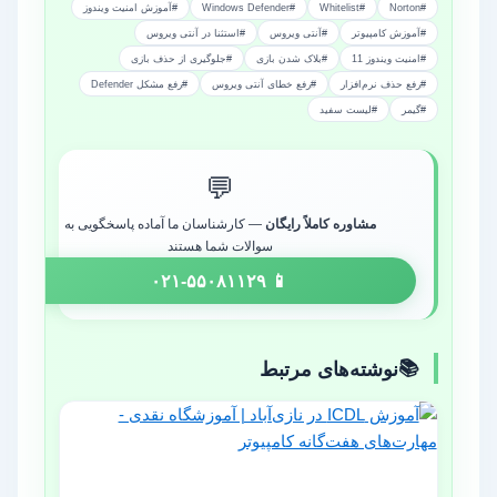
#Norton
#Whitelist
#Windows Defender
#آموزش امنیت ویندوز
#آموزش کامپیوتر
#آنتی ویروس
#استثنا در آنتی ویروس
#امنیت ویندوز 11
#بلاک شدن بازی
#جلوگیری از حذف بازی
#رفع حذف نرم‌افزار
#رفع خطای آنتی ویروس
#رفع مشکل Defender
#گیمر
#لیست سفید
💬
مشاوره کاملاً رایگان
— کارشناسان ما آماده پاسخگویی به
سوالات شما هستند
📱 ۰۲۱-۵۵۰۸۱۱۲۹
نوشته‌های مرتبط
📚