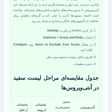
والدین، مدیریت رمز عبور و پشتیبان‌گیری ابری را نیز ارائه می‌دهد. این
آنتی‌ویروس با به‌روزرسانی‌های مداوم و فناوری‌های پیشرفته، توانسته
است اعتماد میلیون‌ها کاربر را جلب کند و گزینه‌ای مطمئن برای
حفاظت از کامپیوترهای خانگی و تجاری به شمار می‌رود.
باز کردن Norton و رفتن به
Settings
.
انتخاب
Antivirus > Scans and Risks
.
در مقابل
Items to Exclude from Scans
روی
Configure
کلیک کنید.
افزودن فایل، پوشه یا پسوند مورد نظر.
ذخیره تنظیمات.
جدول مقایسه‌ای مراحل لیست سفید
در آنتی‌ویروس‌ها
مسیر
پشتیبانی
پشتیبانی
آنتی‌ویروس
دسترسی به
پیچیدگی
از پوشه
از فایل