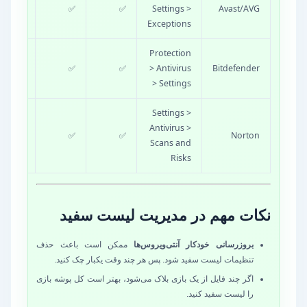
بسیار
✅
✅
Settings >
Avast/AVG
ساده
Exceptions
Protection
کمی
✅
✅
> Antivirus
Bitdefender
پیشرفته
> Settings
Settings >
متوسط
Antivirus >
Norton
✅
✅
تا
Scans and
پیشرفته
Risks
نکات مهم در مدیریت لیست سفید
بروزرسانی خودکار آنتی‌ویروس‌ها
ممکن است باعث حذف
تنظیمات لیست سفید شود. پس هر چند وقت یکبار چک کنید.
اگر چند فایل از یک بازی بلاک می‌شود، بهتر است کل پوشه بازی
را لیست سفید کنید.