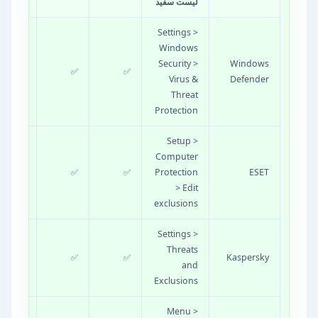
لیست سفید
Settings >
Windows
Security >
Windows
✅
✅
ساده
Virus &
Defender
Threat
Protection
Setup >
Computer
ESET
Protection
✅
✅
متوسط
> Edit
exclusions
Settings >
Threats
Kaspersky
✅
✅
متوسط
and
Exclusions
Menu >